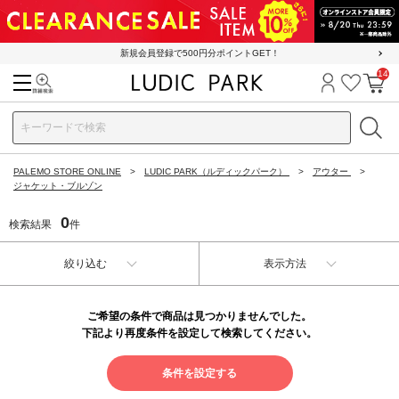
新規会員登録で500円分ポイントGET！
14
検索
ログイン
お気に
カ
PALEMO STORE ONLINE
LUDIC PARK（ルディックパーク）
アウター
ジャケット・ブルゾン
0
検索結果
件
絞り込む
表示方法
ご希望の条件で商品は見つかりませんでした。
下記より再度条件を設定して検索してください。
条件を設定する