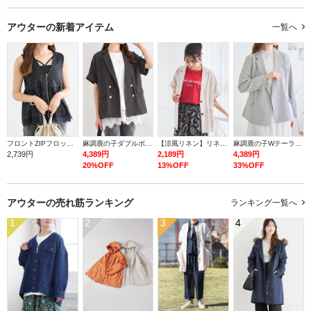
アウターの
新着アイテム
一覧へ
フロントZIPフロッキードットジレ
麻調鹿の子ダブルボタン半袖ジャケット
【涼風リネン】リネンテーラージャケット
麻調鹿の子Wテーラージャケット
2,739円
4,389円
2,189円
4,389円
20%OFF
13%OFF
33%OFF
アウターの
売れ筋ランキング
ランキング一覧へ
1
2
3
4