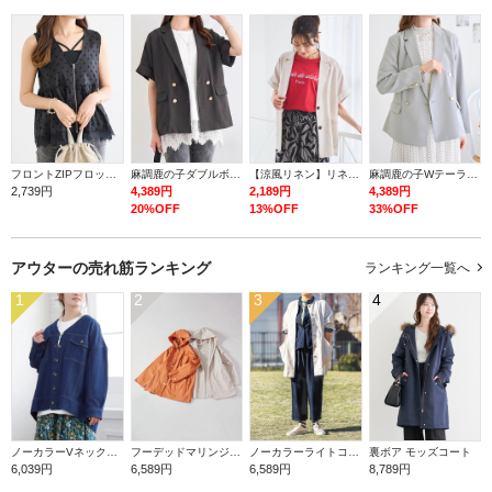
フロントZIPフロッキードットジレ
麻調鹿の子ダブルボタン半袖ジャケット
【涼風リネン】リネンテーラージャケット
麻調鹿の子Wテーラージャケット
2,739円
4,389円
2,189円
4,389円
20%OFF
13%OFF
33%OFF
アウターの
売れ筋ランキング
ランキング一覧へ
1
2
3
4
ノーカラーVネックデニムジャケット
フーデッドマリンジャケット
ノーカラーライトコート
裏ボア モッズコート
6,039円
6,589円
6,589円
8,789円