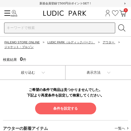
新規会員登録で500円分ポイントGET！
0
検索
ログイン
お気に
カ
PALEMO STORE ONLINE
LUDIC PARK（ルディックパーク）
アウター
ジャケット・ブルゾン
0
検索結果
件
絞り込む
表示方法
ご希望の条件で商品は見つかりませんでした。
下記より再度条件を設定して検索してください。
条件を設定する
アウターの
新着アイテム
一覧へ