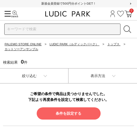
新規会員登録で500円分ポイントGET！
0
検索
ログイン
お気に
カ
PALEMO STORE ONLINE
LUDIC PARK（ルディックパーク）
トップス
カットソーアンサンブル
0
検索結果
件
絞り込む
表示方法
ご希望の条件で商品は見つかりませんでした。
下記より再度条件を設定して検索してください。
条件を設定する