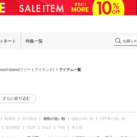
！
ィネート
特集一覧
esort Island(リゾートアイランド)
アイテム一覧
さらに絞り込む
新着順
売れ筋順
価格の低い順
価格の高い順
OFF率の高い順
販売間近
NEW
SALE
予約
再入荷