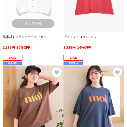
再入荷通知
異素材ドッキングカーディガン
ピグメントロゴTシャツ
2,189円
20%OFF
3,289円
14%OFF
SALE
SALE
お気に入り
お