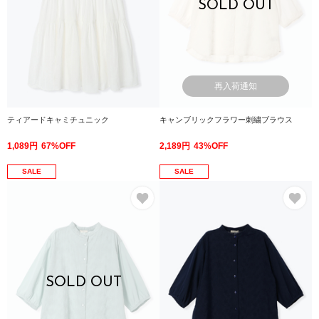
SOLD OUT
再入荷通知
ティアードキャミチュニック
キャンブリックフラワー刺繍ブラウス
1,089円
67%OFF
2,189円
43%OFF
SALE
SALE
お気に入り
お
SOLD OUT