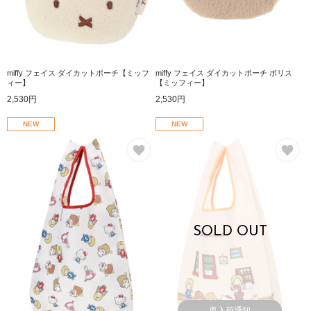
miffy フェイス ダイカットポーチ【ミッフ
miffy フェイス ダイカットポーチ ボリス
ィー】
【ミッフィー】
2,530円
2,530円
NEW
NEW
お気に入り
お
SOLD OUT
再入荷通知