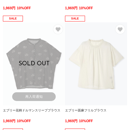
1,969円
10%OFF
1,969円
10%OFF
SALE
SALE
お気に入り
お
SOLD OUT
再入荷通知
エブリー花柄ドルマンスリーブブラウス
エブリー面麻フリルブラウス
1,969円
10%OFF
1,969円
10%OFF