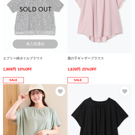
SOLD OUT
再入荷通知
エブリー綿ボイルブラウス
鹿の子ギャザーブラウス
1,969円
10%OFF
1,639円
25%OFF
SALE
SALE
お気に入り
お