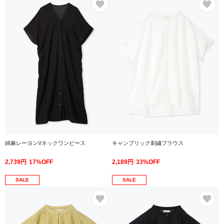
綿麻レーヨンVネックワンピース
キャンブリック刺繍ブラウス
2,739円
17%OFF
2,189円
33%OFF
SALE
SALE
お気に入り
お