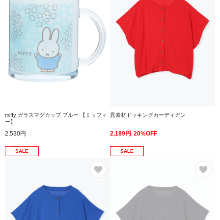
miffy ガラスマグカップ ブルー 【ミッフィ
異素材ドッキングカーディガン
ー】
2,530円
2,189円
20%OFF
SALE
SALE
お気に入り
お