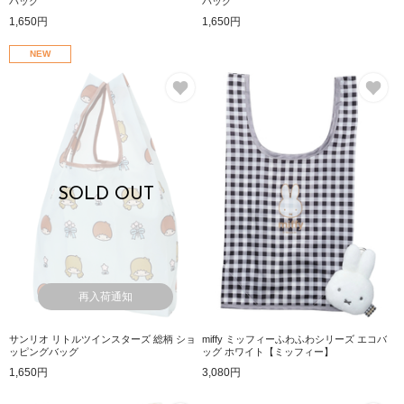
バッグ
バッグ
1,650円
1,650円
NEW
お気に入り
お
SOLD OUT
再入荷通知
サンリオ リトルツインスターズ 総柄 ショ
miffy ミッフィーふわふわシリーズ エコバ
ッピングバッグ
ッグ ホワイト【ミッフィー】
1,650円
3,080円