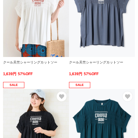
クール天竺シャーリングカットソー
クール天竺シャーリングカットソー
1,639円
57%OFF
1,639円
57%OFF
SALE
SALE
お気に入り
お