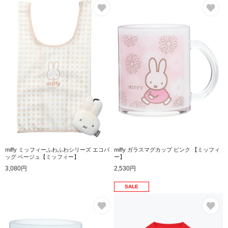
お気に入り
お
miffy ミッフィーふわふわシリーズ エコバ
miffy ガラスマグカップ ピンク 【ミッフィ
ッグ ベージュ【ミッフィー】
ー】
3,080円
2,530円
SALE
お気に入り
お