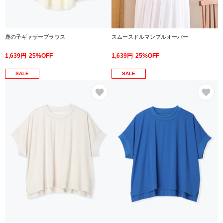
鹿の子ギャザーブラウス
スムースドルマンプルオーバー
1,639円
25%OFF
1,639円
25%OFF
SALE
SALE
お気に入り
お