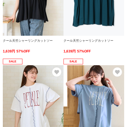
クール天竺シャーリングカットソー
クール天竺シャーリングカットソー
1,639円
57%OFF
1,639円
57%OFF
SALE
SALE
お気に入り
お