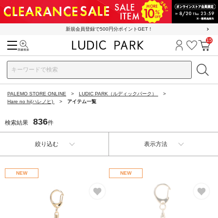
新規会員登録で500円分ポイントGET！
15
検索
ログイン
お気に
カ
PALEMO STORE ONLINE
LUDIC PARK（ルディックパーク）
Hare no hi(ハレノヒ)
アイテム一覧
836
検索結果
件
絞り込む
表示方法
NEW
NEW
お気に入り
お