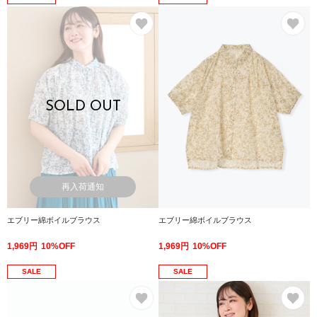
お気に入り
お
SOLD OUT
再入荷通知
エブリー綿ボイルブラウス
エブリー綿ボイルブラウス
1,969円
10%OFF
1,969円
10%OFF
SALE
SALE
お気に入り
お