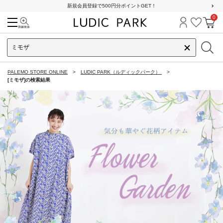
新規会員登録で500円分ポイントGET！
0
検索
ログイン
お気に
カ
PALEMO STORE ONLINE
LUDIC PARK（ルディックパーク）
[ミモザ]の検索結果