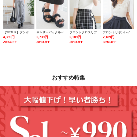
【SETUP】ダンボールロゴダブルZIP半袖パーカー×スウェットパンツ
ギャザーバックルベルトスポーツサンダル
フロントクロスリブ半袖トップス
フロントリボンレイヤード風トップス
4,389円
2,739円
2,189円
2,189円
20%OFF
38%OFF
20%OFF
33%OFF
おすすめ特集